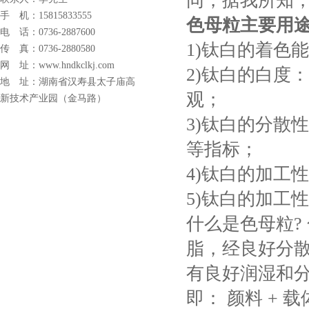
同，据我所知，
手 机：
15815833555
色母粒主要用
电 话：0736-2887600
1)钛白的着色
传 真：0736-2880580
网 址：www.hndkclkj.com
2)钛白的白度
地 址：湖南省汉寿县太子庙高
观；
新技术产业园（金马路）
3)钛白的分散
等指标；
4)钛白的加工
5)钛白的加工
什么是色母粒?
脂，经良好分
有良好润湿和
即： 颜料 + 载