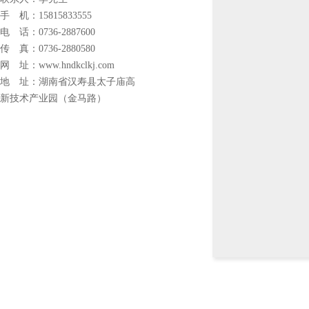
手 机：
15815833555
电 话：0736-2887600
传 真：0736-2880580
网 址：www.hndkclkj.com
地 址：湖南省汉寿县太子庙高
新技术产业园（金马路）