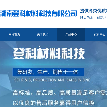
提供各类优质
以人为本、创新求
网站首页
关于我们
产品中心
案例中心